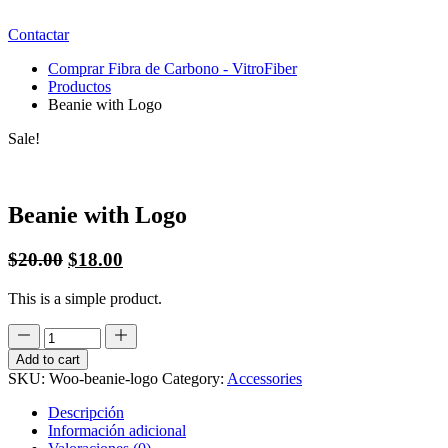
Contactar
Comprar Fibra de Carbono - VitroFiber
Productos
Beanie with Logo
Sale!
Beanie with Logo
El
El
$
20.00
$
18.00
precio
precio
This is a simple product.
original
actual
era:
es:
$20.00.
$18.00.
Add to cart
SKU:
Woo-beanie-logo
Category:
Accessories
Descripción
Información adicional