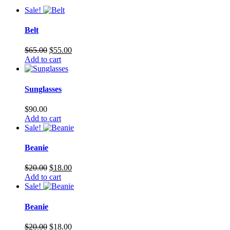
Sale!
Belt
El
El
$
65.00
$
55.00
precio
precio
Add to cart
original
actual
era:
es:
$65.00.
$55.00.
Sunglasses
$
90.00
Add to cart
Sale!
Beanie
El
El
$
20.00
$
18.00
precio
precio
Add to cart
original
actual
Sale!
era:
es:
$20.00.
$18.00.
Beanie
El
El
$
20.00
$
18.00